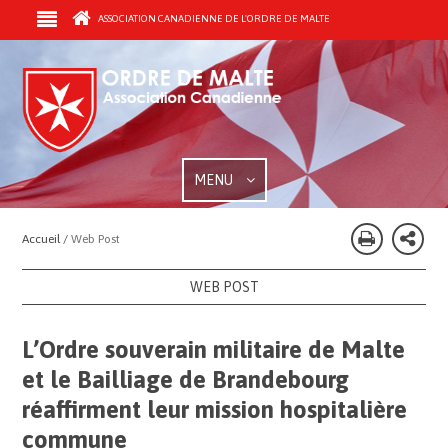
ASSOCIATION CANADIENNE DE L'ORDRE DE MALTE
MENU
Accueil /
Web Post
WEB POST
L’Ordre souverain militaire de Malte
et le Bailliage de Brandebourg
réaffirment leur mission hospitalière
commune